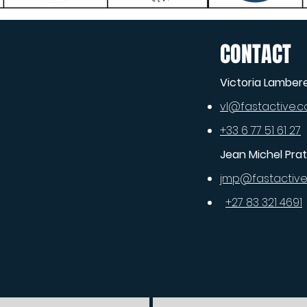
CONTACT
Victoria Lamber
vl@fastactive.c
+33 6 77 51 61 27
Jean Michel Prat
jmp@fastactive.
+27 83 321 4691