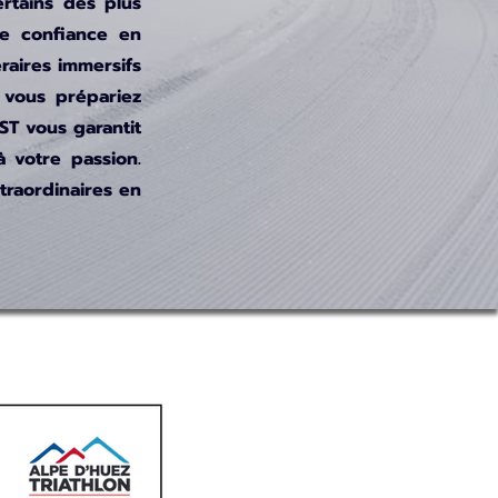
rtains des plus
de confiance en
raires immersifs
 vous prépariez
ST vous garantit
 votre passion.
traordinaires en