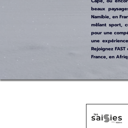
Cape, ou encore
beaux paysages
Namibie, en Fra
mêlant sport, c
pour une compét
une expérience
Rejoignez FAST 
France, en Afriq