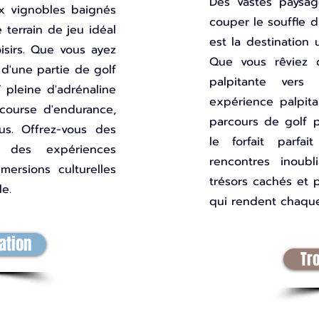
Des vastes paysa
x vignobles baignés
couper le souffle d
 terrain de jeu idéal
est la destination 
isirs. Que vous ayez
Que vous rêviez d
 d'une partie de golf
palpitante vers
 pleine d'adrénaline
expérience palpit
course d'endurance,
parcours de golf 
us. Offrez-vous des
le forfait parf
, des expériences
rencontres inoub
mersions culturelles
trésors cachés et p
e.
qui rendent chaque
ation
Tr